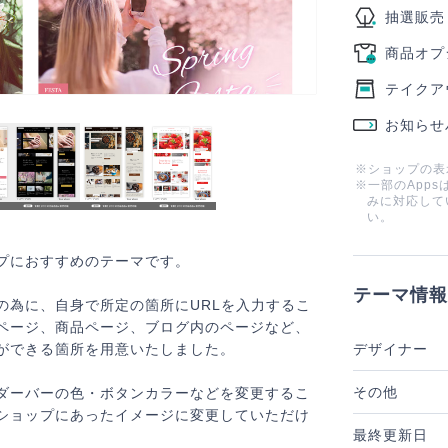
抽選販売
商品オプ
テイクア
お知らせ
※ショップの表
※一部のApp
みに対応して
い。
プにおすすめのテーマです。
テーマ情報
の為に、自身で所定の箇所にURLを入力するこ
ページ、商品ページ、ブログ内のページなど、
ができる箇所を用意いたしました。
デザイナー
その他
ダーバーの色・ボタンカラーなどを変更するこ
ショップにあったイメージに変更していただけ
最終更新日