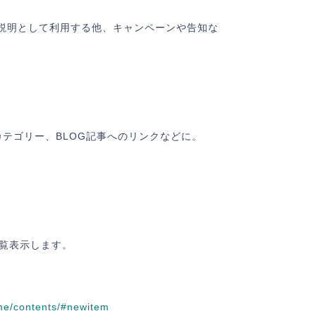
効期限
必須
説明として利用する他、キャンペーンや告知な
キュリティ番号
必須
カテゴリー、BLOG記事へのリンクなどに。
ご購入時に、クレジットカード情報はご登録済みのBASEアカウントの情報とし
保存されます。カード情報の確認・変更は、「クレジットカード情報」ページに
行うことができます。
「支払いを確定」ボタンを押すと、
プライバシーポリシー
に同意のうえご注文さ
たこととなります。
ご登録のクレジットカード
一覧表示します。
ード番号
eme/contents/#newitem
効期限
/