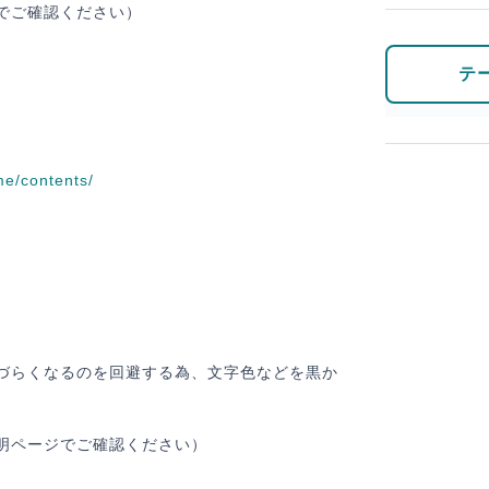
でご確認ください）
テ
me/contents/
決済情報入力
ならず最後まで確認し、各事項に同意のうえ支払いを確定してください
選択中のテーマ
づらくなるのを回避する為、文字色などを黒か
明ページでご確認ください）
コンテンツパック ( Contents Pack )
19,800
円