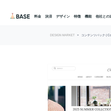
料金
決済
デザイン
特徴
機能
他社との
DESIGN MARKET
>
コンテンツパック ( Conte