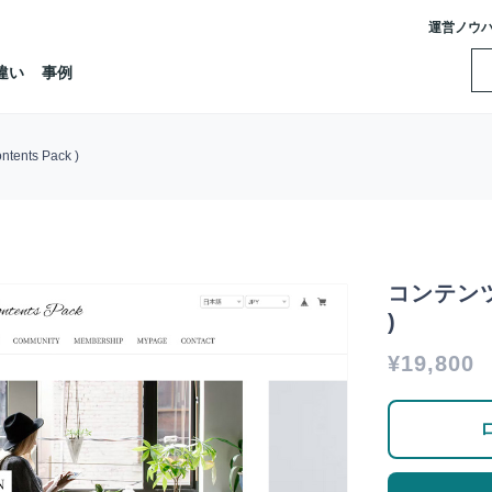
運営ノウ
違い
事例
nts Pack )
コンテンツパ
)
¥19,800