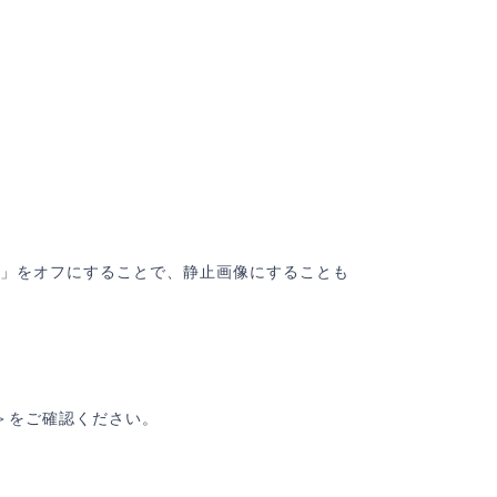
クーポンコードをお持ちの方はこちら
適用
決済情報入力
ード番号
必須
る」をオフにすることで、静止画像にすることも
記のクレジットカードをご利用いただけます。
ード名義
必須
＞をご確認ください。