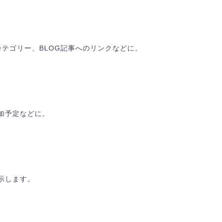
ご登録済みの決済情報の変更は、
「クレジットカード情報」
ページにて行うこと
できます。
カテゴリー、BLOG記事へのリンクなどに。
「支払いを確定」ボタンを押すと、
プライバシーポリシー
に同意のうえご注文さ
たこととなります。
ャンセル
支払いを
加予定などに。
示します。