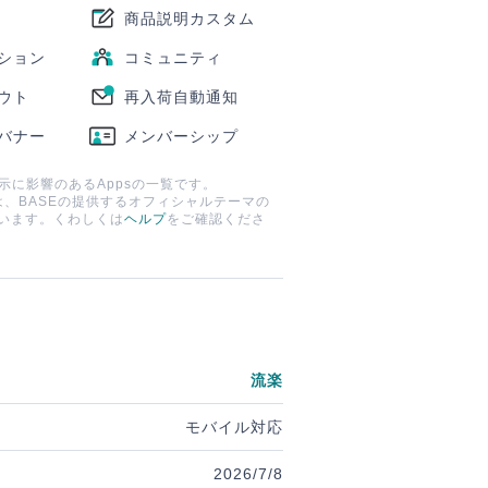
商品説明カスタム
ション
コミュニティ
ウト
再入荷自動通知
バナー
メンバーシップ
示に影響のあるAppsの一覧です。
sは、BASEの提供するオフィシャルテーマの
います。くわしくは
ヘルプ
をご確認くださ
流楽
モバイル対応
2026/7/8