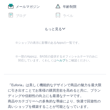
メールマガジン
年齢制限
ブログ
ラベル
BASEロゴ非表示
商品検索
もっと見る
定期便
レビュー
※ショップの表示に影響のあるAppsの一覧です。
セール
メッセージ
販売期間設定
予約販売
※一部のAppsは、BASEの提供するオフィシャルテーマのみに
対応しています。くわしくは
ヘルプ
をご確認ください。
抽選販売
商品説明カスタム
商品オプション
コミュニティ
テイクアウト
再入荷自動通知
『Euforia』は美しく機能的なデザインで商品の魅力を最大限
お知らせバナー
メンバーシップ
に引き出すことでお客様の購買意欲を高めると共に、ブラン
ディングや信頼性の向上にも最適なテーマです。
商品やカテゴリーへの多角的な導線により、快適で回遊性の
高いショップを構築することが可能となっています。